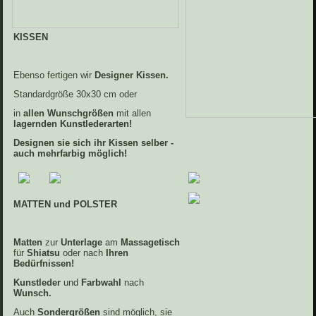
KISSE
N
Ebenso fertigen wir
Designer Kissen.
Standardgröße 30x30 cm oder
in
allen Wun
sc
hgrößen
mit allen
lagernden Kunstlederarten!
Designen sie sich ihr Kissen selber -
auch mehrfarbig möglich!
MATTEN und POLSTER
M
atten
zur
Unterlage
am
Massagetisch
für
Shiatsu
oder nach
Ihren
B
edürfnissen!
Kunstleder
und
Farbwahl
nach
Wunsch.
Auch
Sondergrößen
sind möglich, sie