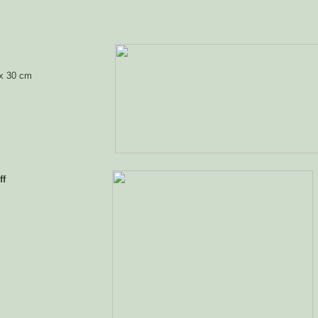
x 30 cm
ff