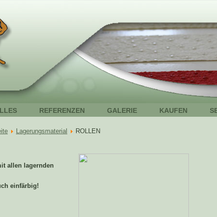
LLES
REFERENZEN
GALERIE
KAUFEN
S
ite
Lagerungsmaterial
ROLLEN
t allen lagernden
ch einfärbig!