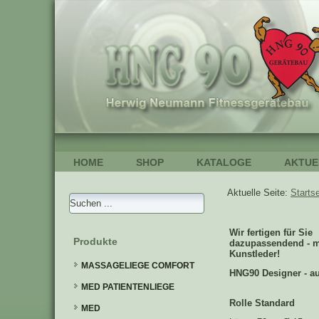
HOME
SHOP
KATALOGE
AKTUE
Aktuelle Seite:
Startse
Wir fertigen für Sie
Produkte
dazupassendend - mi
Kunstleder!
MASSAGELIEGE COMFORT
HNG90 Designer - au
MED PATIENTENLIEGE
Rolle Standard
MED