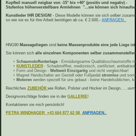
Kopfteil manuell neigbar von -15° bis +40° (positiv und negativ) -
Stufenlos höhenverstellbare Armlehnen "...sie können sich hinaufse
Kunstleder IHR DESIGN!
- Diese Modelle können sie sich selber zusamm
so wie sie es für ihre Arbeit benötigen ab ca. € 2.600,-
ANFRAGEN..
HNG90
Massageliegen
sind
keine Massenprodukte eine jede Liege ist 
Sie können sich
alle einzelnen Komponenten selber zusammenstelle
Schaumstoffunterlage
- Ermüdungsarme Qualitätsschaumstoffe nic
KUNSTLEDER
-
Schadstofffrei, medizinisch, zertifiziert, antibakter
Form und Design -
Weltweit Einzigartig
und nicht vergleichbar!
Magnet Handschalter am Gestell oder Fußpedal
stromlos
und somi
Motoren
werden speziell für uns gebaut - keine Handelsüblichen, kei
Reichliches
ZUBEHÖR
wie Rollen, Polster und Hocker im Design......uvm
Designvorschläge finden sie in der
GALLERIE
!
Kontaktieren sie mich persönlich!
PETRA WINDHAGER +43 664 877 62 08
ANFRAGEN..