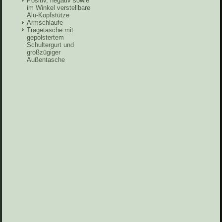
Positiv, negativ sowie
im Winkel verstellbare
Alu-Kopfstütze
Armschlaufe
Tragetasche mit
gepolstertem
Schultergurt und
großzügiger
Außentasche