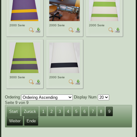
2000 Serie
2000 Serie
2000 Serie
3000 Serie
2000 Serie
Ordering
Display Num
Seite 9 von 9
Start
Zurück
1
2
3
4
5
6
7
8
9
Weiter
Ende